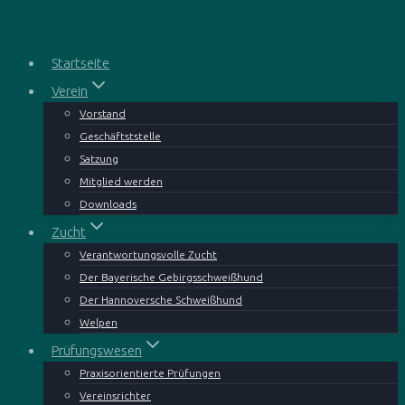
Zum
Inhalt
springen
Startseite
Verein
Vorstand
Geschäftststelle
Satzung
Mitglied werden
Downloads
Zucht
Verantwortungsvolle Zucht
Der Bayerische Gebirgsschweißhund
Der Hannoversche Schweißhund
Welpen
Prüfungswesen
Praxisorientierte Prüfungen
Vereinsrichter