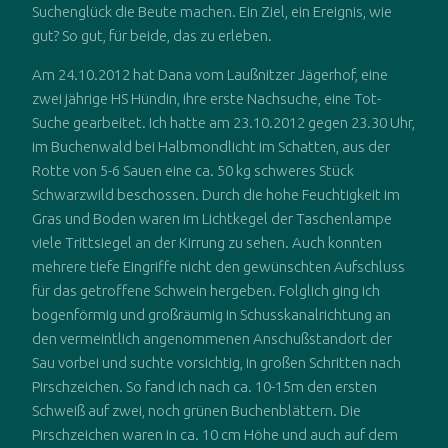
Suchenglück die Beute machen. Ein Ziel, ein Ereignis, wie
gut? So gut, für beide, das zu erleben.
Am 24.10.2012 hat Dana vom Laußnitzer Jägerhof, eine
zwei jährige HS Hündin, ihre erste Nachsuche, eine Tot-
Suche gearbeitet. Ich hatte am 23.10.2012 gegen 23.30 Uhr,
im Buchenwald bei Halbmondlicht im Schatten, aus der
Rotte von 5-6 Sauen eine ca. 50 kg schweres Stück
Schwarzwild beschossen. Durch die hohe Feuchtigkeit im
Gras und Boden waren im Lichtkegel der Taschenlampe
viele Trittsiegel an der Kirrung zu sehen. Auch konnten
mehrere tiefe Eingriffe nicht den gewünschten Aufschluss
für das getroffene Schwein hergeben. Folglich ging ich
bogenförmig und großräumig in Schusskanalrichtung an
den vermeintlich angenommenen Anschußstandort der
Sau vorbei und suchte vorsichtig, in großen Schritten nach
Pirschzeichen. So fand ich nach ca. 10-15m den ersten
Schweiß auf zwei, noch grünen Buchenblättern. Die
Pirschzeichen waren in ca. 10 cm Höhe und auch auf dem