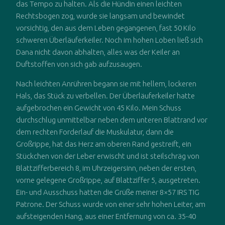
das Tempo zu halten. Als die Hündin einen leichten
Rechtsbogen zog, wurde sie langsam und bewindet
vorsichtig, den aus dem Leben gegangenen, fast 50 Kilo
schweren Überläuferkeiler. Noch im hohen Loben ließ sich
Dana nicht davon abhalten, alles was der Keiler an
Duftstoffen von sich gab aufzusaugen.
Nach leichten Anrühren begann sie mit hellem, lockeren
Hals, das Stück zu verbellen. Der Überläuferkeiler hatte
aufgebrochen ein Gewicht von 45 Kilo. Mein Schuss
durchschlug unmittelbar neben dem unteren Blattrand vor
dem rechten Forderlauf die Muskulatur, dann die
Großrippe, hat das Herz am oberen Rand gestreift, ein
Stückchen von der Leber erwischt und ist steilschräg von
Blattzifferbereich 8, im Uhrzeigersinn, neben der ersten,
vorne gelegene Großrippe, auf Blattziffer 5, ausgetreten.
Ein- und Ausschuss hatten die Grüße meiner 8×57 IRS TIG
Patrone. Der Schuss wurde von einer sehr hohen Leiter, am
aufsteigenden Hang, aus einer Entfernung von ca. 35-40