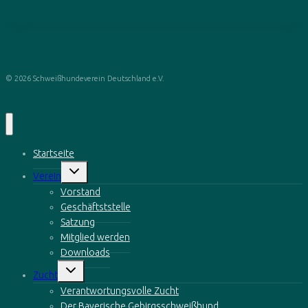
© 2026 Schweißhundeverein Deutschland e.V.
Startseite
Untermenü
Verein
öffnen
Vorstand
Geschäftststelle
Satzung
Mitglied werden
Downloads
Untermenü
Zucht
öffnen
Verantwortungsvolle Zucht
Der Bayerische Gebirgsschweißhund