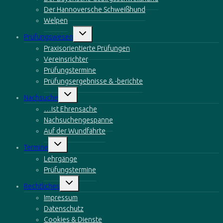
Der Hannoversche Schweißhund
Welpen
Untermenü
Prüfungswesen
öffnen
Praxisorientierte Prüfungen
Vereinsrichter
Prüfungstermine
Prüfungsergebnisse & -berichte
Untermenü
Nachsuche
öffnen
…ist Ehrensache
Nachsuchengespanne
Auf der Wundfährte
Untermenü
Termine
öffnen
Lehrgänge
Prüfungstermine
Untermenü
Rechtliches
öffnen
Impressum
Datenschutz
Cookies & Dienste