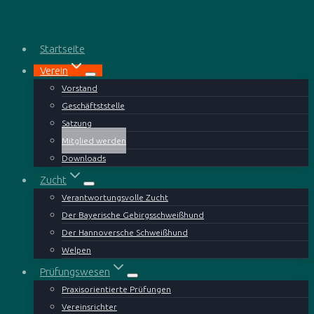
Zum
Inhalt
springen
Startseite
Verein
Vorstand
Geschäftststelle
Satzung
Mitglied werden
Downloads
Zucht
Verantwortungsvolle Zucht
Der Bayerische Gebirgsschweißhund
Der Hannoversche Schweißhund
Welpen
Prüfungswesen
Praxisorientierte Prüfungen
Vereinsrichter