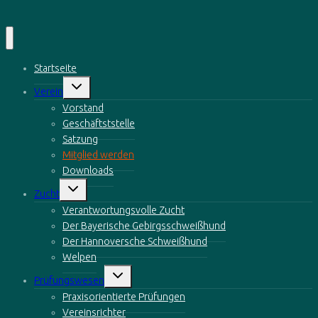
Startseite
Untermenü
Verein
öffnen
Vorstand
Geschäftststelle
Satzung
Mitglied werden
Downloads
Untermenü
Zucht
öffnen
Verantwortungsvolle Zucht
Der Bayerische Gebirgsschweißhund
Der Hannoversche Schweißhund
Welpen
Untermenü
Prüfungswesen
öffnen
Praxisorientierte Prüfungen
Vereinsrichter