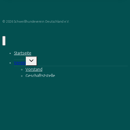
© 2026 Schweißhundeverein Deutschland e.V.
Startseite
Untermenü
Verein
öffnen
Vorstand
Geschäftststelle
Satzung
Mitglied werden
Downloads
Untermenü
Zucht
öffnen
Verantwortungsvolle Zucht
Der Bayerische Gebirgsschweißhund
Der Hannoversche Schweißhund