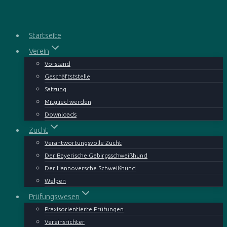
Zum
Inhalt
springen
Startseite
Verein
Vorstand
Geschäftststelle
Satzung
Mitglied werden
Downloads
Zucht
Verantwortungsvolle Zucht
Der Bayerische Gebirgsschweißhund
Der Hannoversche Schweißhund
Welpen
Prüfungswesen
Praxisorientierte Prüfungen
Vereinsrichter