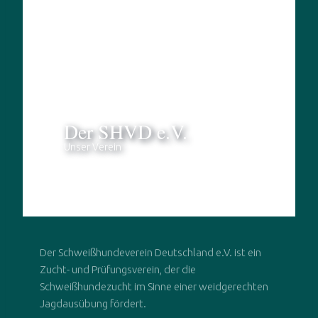
Der SHVD e.V.
Unser Verein
Der Schweißhundeverein Deutschland e.V. ist ein
Zucht- und Prüfungsverein, der die
Schweißhundezucht im Sinne einer weidgerechten
Jagdausübung fördert.