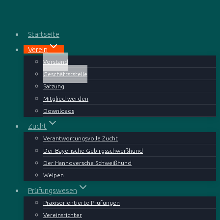
Zum
Inhalt
springen
Startseite
Verein
Vorstand
Geschäftststelle
Satzung
Mitglied werden
Downloads
Zucht
Verantwortungsvolle Zucht
Der Bayerische Gebirgsschweißhund
Der Hannoversche Schweißhund
Welpen
Prüfungswesen
Praxisorientierte Prüfungen
Vereinsrichter