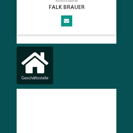
Schriftführer
FALK BRAUER
Geschäftsstelle
In unserer Geschäftsstelle steht Ihnen unser
Geschäftsstellenleiter Mario Hörig gern für Ihre
Fragen zur Verfügung.
Sie erreichen unsere Geschäftsstelle wie folgt:
Schweißhundeverein Deutschland e.V.