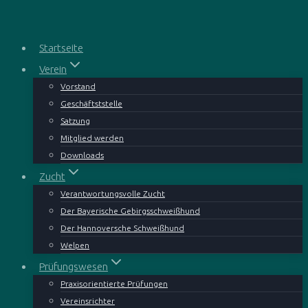
Zum
Inhalt
springen
Startseite
Verein
Vorstand
Geschäftststelle
Satzung
Mitglied werden
Downloads
Zucht
Verantwortungsvolle Zucht
Der Bayerische Gebirgsschweißhund
Der Hannoversche Schweißhund
Welpen
Prüfungswesen
Praxisorientierte Prüfungen
Vereinsrichter