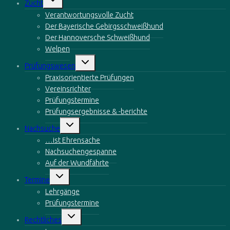
Zucht
öffnen
Verantwortungsvolle Zucht
Der Bayerische Gebirgsschweißhund
Der Hannoversche Schweißhund
Welpen
Untermenü
Prüfungswesen
öffnen
Praxisorientierte Prüfungen
Vereinsrichter
Prüfungstermine
Prüfungsergebnisse & -berichte
Untermenü
Nachsuche
öffnen
…ist Ehrensache
Nachsuchengespanne
Auf der Wundfährte
Untermenü
Termine
öffnen
Lehrgänge
Prüfungstermine
Untermenü
Rechtliches
öffnen