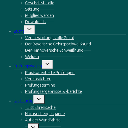
Geschäftststelle
Satzung
Mitglied werden
Downloads
Untermenü
Zucht
öffnen
Verantwortungsvolle Zucht
Der Bayerische Gebirgsschweißhund
Der Hannoversche Schweißhund
Welpen
Untermenü
Prüfungswesen
öffnen
Praxisorientierte Prüfungen
Vereinsrichter
Prüfungstermine
Prüfungsergebnisse & -berichte
Untermenü
Nachsuche
öffnen
…ist Ehrensache
Nachsuchengespanne
Auf der Wundfährte
Untermenü