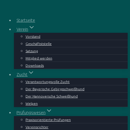
Zum
Inhalt
springen
Startseite
Verein
Vorstand
Geschäftststelle
Satzung
Mitglied werden
Downloads
Zucht
Verantwortungsvolle Zucht
Der Bayerische Gebirgsschweißhund
Der Hannoversche Schweißhund
Welpen
Prüfungswesen
Praxisorientierte Prüfungen
Vereinsrichter