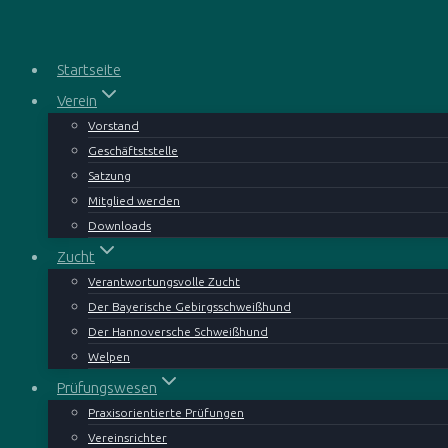
Zum
Inhalt
springen
Startseite
Verein
Vorstand
Geschäftststelle
Satzung
Mitglied werden
Downloads
Zucht
Verantwortungsvolle Zucht
Der Bayerische Gebirgsschweißhund
Der Hannoversche Schweißhund
Welpen
Prüfungswesen
Praxisorientierte Prüfungen
Vereinsrichter