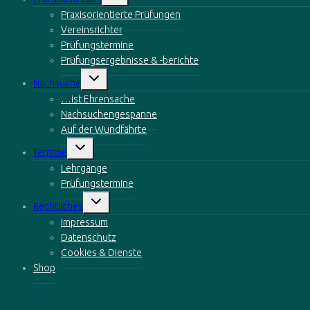
öffnen
Praxisorientierte Prüfungen
Vereinsrichter
Prüfungstermine
Prüfungsergebnisse & -berichte
Untermenü
Nachsuche
öffnen
…ist Ehrensache
Nachsuchengespanne
Auf der Wundfährte
Untermenü
Termine
öffnen
Lehrgänge
Prüfungstermine
Untermenü
Rechtliches
öffnen
Impressum
Datenschutz
Cookies & Dienste
Shop