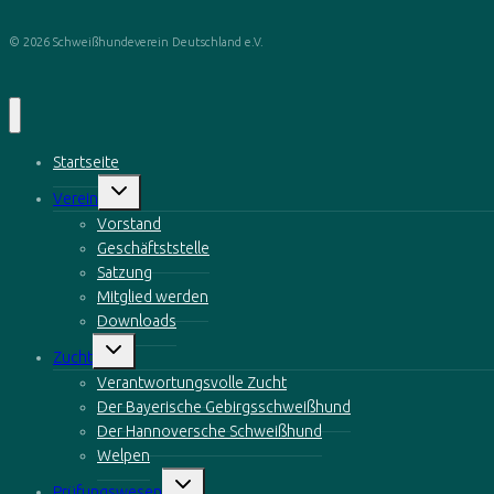
© 2026 Schweißhundeverein Deutschland e.V.
Startseite
Untermenü
Verein
öffnen
Vorstand
Geschäftststelle
Satzung
Mitglied werden
Downloads
Untermenü
Zucht
öffnen
Verantwortungsvolle Zucht
Der Bayerische Gebirgsschweißhund
Der Hannoversche Schweißhund
Welpen
Untermenü
Prüfungswesen