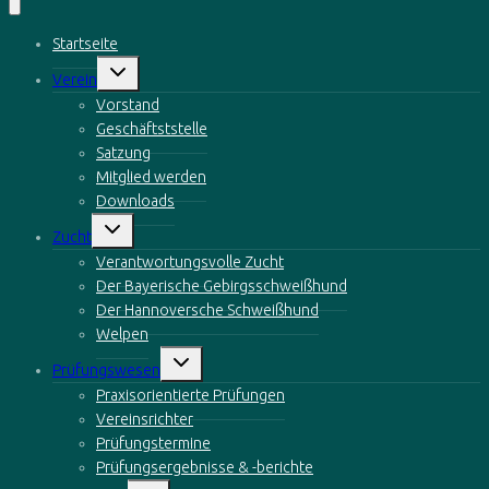
Startseite
Untermenü
Verein
öffnen
Vorstand
Geschäftststelle
Satzung
Mitglied werden
Downloads
Untermenü
Zucht
öffnen
Verantwortungsvolle Zucht
Der Bayerische Gebirgsschweißhund
Der Hannoversche Schweißhund
Welpen
Untermenü
Prüfungswesen
öffnen
Praxisorientierte Prüfungen
Vereinsrichter
Prüfungstermine
Prüfungsergebnisse & -berichte