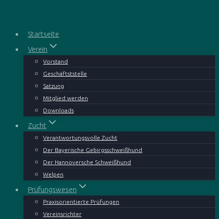
Zum
Inhalt
springen
Startseite
Verein
Vorstand
Geschäftststelle
Satzung
Mitglied werden
Downloads
Zucht
Verantwortungsvolle Zucht
Der Bayerische Gebirgsschweißhund
Der Hannoversche Schweißhund
Welpen
Prüfungswesen
Praxisorientierte Prüfungen
Vereinsrichter